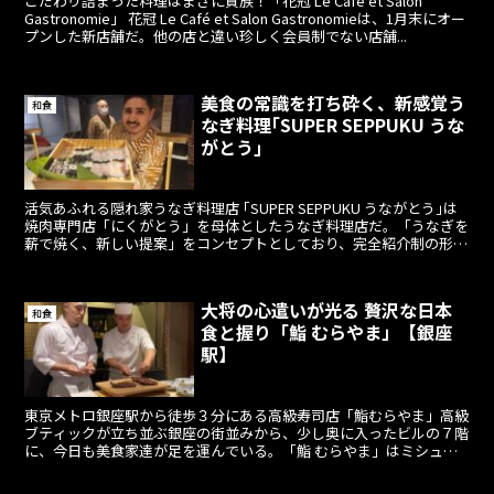
こだわり詰まった料理はまさに貴族！「花冠 Le Café et Salon
Gastronomie」 花冠 Le Café et Salon Gastronomieは、1月末にオー
プンした新店舗だ。他の店と違い珍しく会員制でない店舗...
美食の常識を打ち砕く、新感覚う
和食
なぎ料理｢SUPER SEPPUKU うな
がとう｣
活気あふれる隠れ家うなぎ料理店 ｢SUPER SEPPUKU うながとう｣は
焼肉専門店「にくがとう」を母体としたうなぎ料理店だ。「うなぎを
薪で焼く、新しい提案」をコンセプトとしており、完全紹介制の形を
取っている。完全紹介制のため、住...
大将の心遣いが光る 贅沢な日本
和食
食と握り「鮨 むらやま」【銀座
駅】
東京メトロ銀座駅から徒歩３分にある高級寿司店「鮨むらやま」高級
ブティックが立ち並ぶ銀座の街並みから、少し奥に入ったビルの７階
に、今日も美食家達が足を運んでいる。「鮨 むらやま」はミシュラ
ンで一つ星を獲得しており、予約困難店として有名だ。ま...