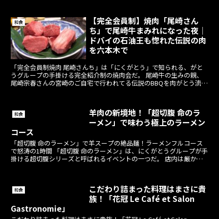
【完全会員制】焼肉「尾崎さん
和食
ち」で尾崎牛まみれになった夜｜
ドバイの石油王も惚れた伝説の肉
を六本木で
「完全会員制焼肉 尾崎さんち」は「にくがとう」で知られる、がと
うグループの手掛ける完全紹介制の焼肉会だ。 尾崎牛の生みの親、
尾崎宗春さんの宮崎のご自宅で行われてる伝説のBBQを肉がとう流に
味わうというのが尾崎さんちのコンセプトである...
羊肉の新境地！「超切腹 命のラ
和食
ーメン」で味わう極上のラーメン
コース
「超切腹 命のラーメン」で羊スープの絶品麺！ラーメンフルコース
で怒涛の1時間 「超切腹 命のラーメン」は、にくがとうグループが手
掛ける超切腹シリーズと呼ばれるイベントの一つだ。 店内は厳かな
空気にジャパニーズヒップ...
こだわり詰まった料理はまさに貴
和食
族！「花冠 Le Café et Salon
Gastronomie」