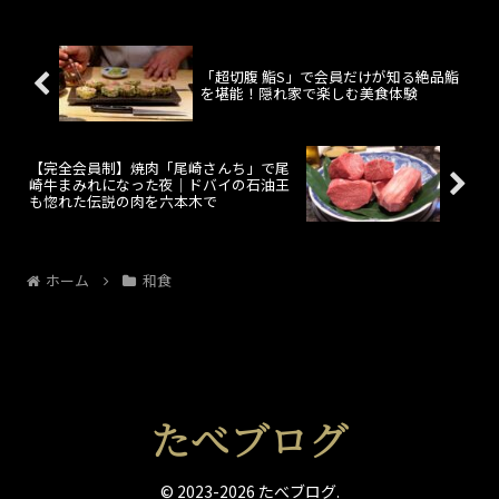
「超切腹 鮨S」で会員だけが知る絶品鮨
を堪能！隠れ家で楽しむ美食体験
【完全会員制】焼肉「尾崎さんち」で尾
崎牛まみれになった夜｜ドバイの石油王
も惚れた伝説の肉を六本木で
ホーム
和食
© 2023-2026 たべブログ.